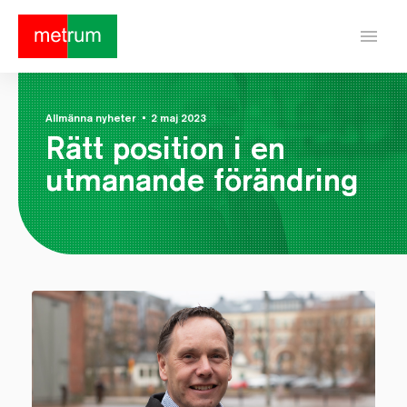
menu
Allmänna nyheter
•
2 maj 2023
Rätt position i en
utmanande förändring