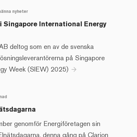
männa nyheter
i Singapore International Energy
B deltog som en av de svenska
ilösningsleverantörerna på Singapore
nergy Week (SIEW) 2025)
arrow_forward
nad
ätsdagarna
ber genomför Energiföretagen sin
 Elnätsdagarna, denna gång på Clarion