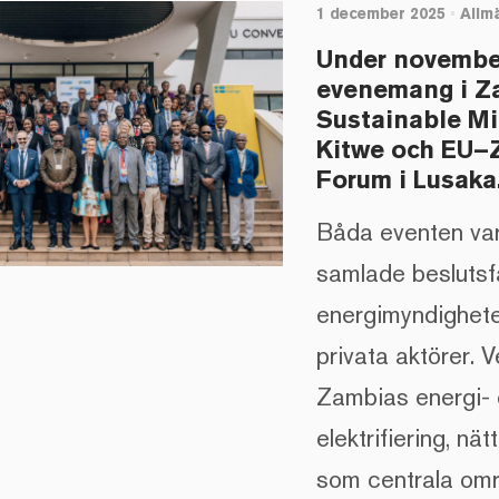
1 december 2025
•
Allm
Under november 
evenemang i Z
Sustainable Mi
Kitwe och EU–Z
Forum i Lusaka
Båda eventen var
samlade beslutsfa
energimyndigheter
privata aktörer. V
Zambias energi- o
elektrifiering, nä
som centrala om