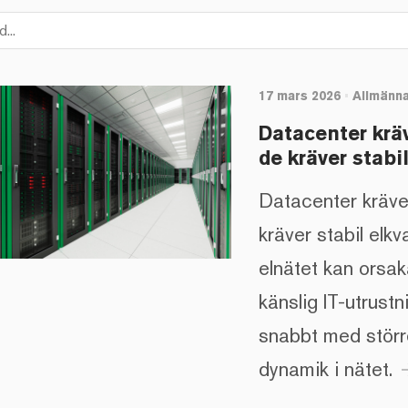
17 mars 2026
•
Allmänna
Datacenter kräv
de kräver stabil
Datacenter kräver
kräver stabil elkv
elnätet kan orsak
känslig IT-utrust
snabbt med större
dynamik i nätet.
arrow_