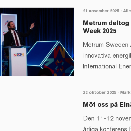
21 november 2025
•
All
Metrum deltog 
Week 2025
Metrum Sweden A
innovativa energ
International E
22 oktober 2025
•
Mark
Möt oss på Eln
Den 11-12 novem
årliga konferens