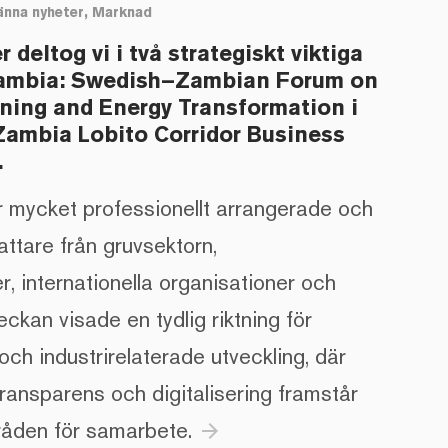
änna nyheter, Marknad
deltog vi i två strategiskt viktiga
ambia: Swedish–Zambian Forum on
ning and Energy Transformation i
ambia Lobito Corridor Business
.
 mycket professionellt arrangerade och
ttare från gruvsektorn,
, internationella organisationer och
eckan visade en tydlig riktning för
ch industrirelaterade utveckling, där
ttransparens och digitalisering framstår
råden för samarbete.
arrow_forward