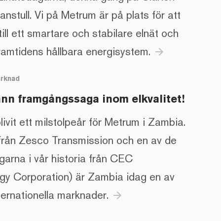
nstull. Vi på Metrum är på plats för att
 till ett smartare och stabilare elnät och
framtidens hållbara energisystem.
arrow_forward
rknad
nn framgångssaga inom elkvalitet!
ivit ett milstolpeår för Metrum i Zambia.
från Zesco Transmission och en av de
ngarna i vår historia från CEC
gy Corporation) är Zambia idag en av
ternationella marknader.
arrow_forward