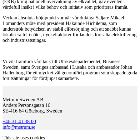
(ERB) kring nationell övervakning av elkvalitet, gav eventen
värdefull insikt i vilka behov och initiativ som prioriteras framåt.
Veckan absoluta höjdpunkt var när vår duktiga Säljare Mikael
Lomanders möte med president Hakainde Hichilema, som
underströk betydelsen av stabil elförsörjning och att snabbt kunna
lokalisera fel i nätet, nyckelfaktorer för landets fortsatta elektrifiering
och industrisatsningar.
Vi vill framföra vårt tack till Utrikesdepartementet, Business
Sweden, samt Sveriges ambassad i Lusaka och ambassadör Johan
Hallenborg för ett mycket väl genomfört program som skapade goda
förutsättningar för fördjupat samarbete.
Metrum Sweden AB
Anders Personsgatan 16
SE-416 64 Göteborg, Sweden
+46-31-41 38 00
info@metrum.se
This site uses cookies