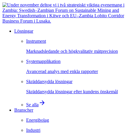
Lösningar
Instrument
Marknadsledande och högkvalitativ mätprecision
Systemapplikation
Avancerad analys med enkla rapporter
Skräddarsydda lösningar
Skräddarsydda lösningar efter kundens önskemål
arrow_forward
Se alla
Branscher
Energibolag
Industri