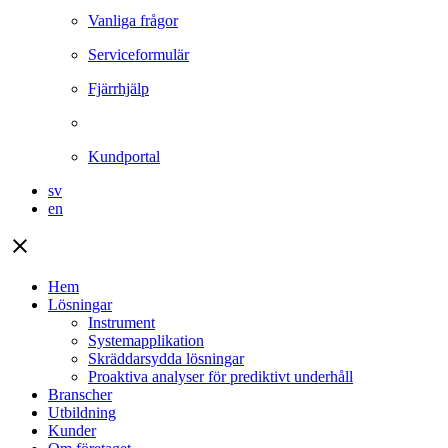
Vanliga frågor
Serviceformulär
Fjärrhjälp
Kundportal
sv
en
close
Hem
Lösningar
Instrument
Systemapplikation
Skräddarsydda lösningar
Proaktiva analyser för prediktivt underhåll
Branscher
Utbildning
Kunder