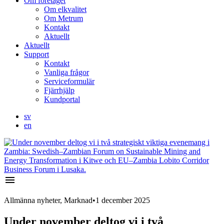
Om företaget
Om elkvalitet
Om Metrum
Kontakt
Aktuellt
Aktuellt
Support
Kontakt
Vanliga frågor
Serviceformulär
Fjärrhjälp
Kundportal
sv
en
menu
Allmänna nyheter, Marknad
•
1 december 2025
Under november deltog vi i två