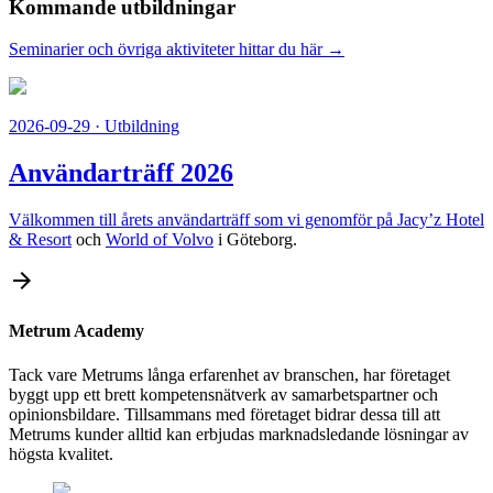
Kommande utbildningar
Seminarier och övriga aktiviteter hittar du här →
2026-09-29
· Utbildning
Användarträff 2026
Välkommen till årets användarträff som vi genomför på
Jacy’z Hotel
& Resort
och
World of Volvo
i Göteborg.
arrow_forward
Metrum Academy
Tack vare Metrums långa erfarenhet av branschen, har företaget
byggt upp ett brett kompetensnätverk av samarbetspartner och
opinionsbildare. Tillsammans med företaget bidrar dessa till att
Metrums kunder alltid kan erbjudas marknadsledande lösningar av
högsta kvalitet.