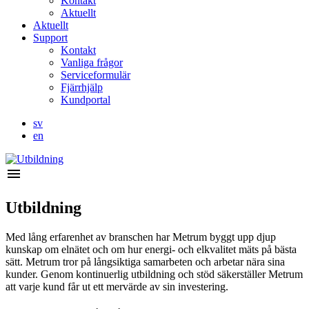
Kontakt
Aktuellt
Aktuellt
Support
Kontakt
Vanliga frågor
Serviceformulär
Fjärrhjälp
Kundportal
sv
en
menu
Utbildning
Med lång erfarenhet av branschen har Metrum byggt upp djup
kunskap om elnätet och om hur energi- och elkvalitet mäts på bästa
sätt. Metrum tror på långsiktiga samarbeten och arbetar nära sina
kunder. Genom kontinuerlig utbildning och stöd säkerställer Metrum
att varje kund får ut ett mervärde av sin investering.