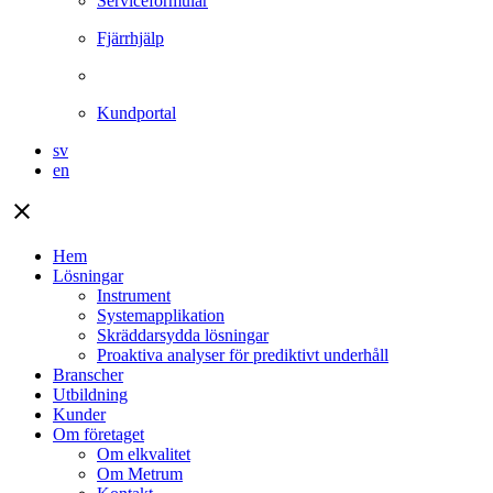
Serviceformulär
Fjärrhjälp
Kundportal
sv
en
close
Hem
Lösningar
Instrument
Systemapplikation
Skräddarsydda lösningar
Proaktiva analyser för prediktivt underhåll
Branscher
Utbildning
Kunder
Om företaget
Om elkvalitet
Om Metrum