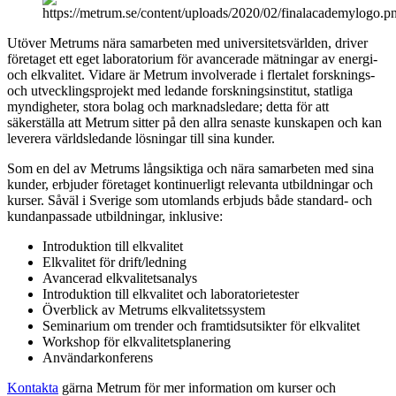
Utöver Metrums nära samarbeten med universitetsvärlden, driver
företaget ett eget laboratorium för avancerade mätningar av energi-
och elkvalitet. Vidare är Metrum involverade i flertalet forsknings-
och utvecklingsprojekt med ledande forskningsinstitut, statliga
myndigheter, stora bolag och marknadsledare; detta för att
säkerställa att Metrum sitter på den allra senaste kunskapen och kan
leverera världsledande lösningar till sina kunder.
Som en del av Metrums långsiktiga och nära samarbeten med sina
kunder, erbjuder företaget kontinuerligt relevanta utbildningar och
kurser. Såväl i Sverige som utomlands erbjuds både standard- och
kundanpassade utbildningar, inklusive:
Introduktion till elkvalitet
Elkvalitet för drift/ledning
Avancerad elkvalitetsanalys
Introduktion till elkvalitet och laboratorietester
Överblick av Metrums elkvalitetssystem
Seminarium om trender och framtidsutsikter för elkvalitet
Workshop för elkvalitetsplanering
Användarkonferens
Kontakta
gärna Metrum för mer information om kurser och