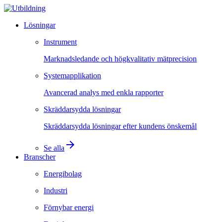
Lösningar
Instrument
Marknadsledande och högkvalitativ mätprecision
Systemapplikation
Avancerad analys med enkla rapporter
Skräddarsydda lösningar
Skräddarsydda lösningar efter kundens önskemål
arrow_forward
Se alla
Branscher
Energibolag
Industri
Förnybar energi