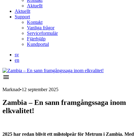
Kontakt
Aktuellt
Aktuellt
Support
Kontakt
Vanliga frågor
Serviceformulär
Fjärrhjälp
Kundportal
sv
en
menu
Marknad
•
12 september 2025
Zambia – En sann framgångssaga inom
elkvalitet!
2025 har redan blivit ett milstolpeår för Metrum i Zambia. Med