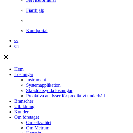
Serviceformulär
Fjärrhjälp
Kundportal
sv
en
close
Hem
Lösningar
Instrument
Systemapplikation
Skräddarsydda lösningar
Proaktiva analyser för prediktivt underhåll
Branscher
Utbildning
Kunder
Om företaget
Om elkvalitet
Om Metrum