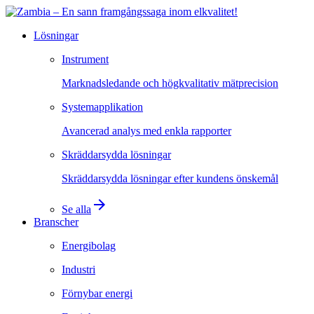
Lösningar
Instrument
Marknadsledande och högkvalitativ mätprecision
Systemapplikation
Avancerad analys med enkla rapporter
Skräddarsydda lösningar
Skräddarsydda lösningar efter kundens önskemål
arrow_forward
Se alla
Branscher
Energibolag
Industri
Förnybar energi