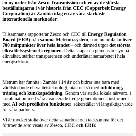
en ny order från Zesco Transmission och en av de största
beställningarna i vår historia från CEC (Copperbelt Energy
Corporation) är Zambia idag en av våra starkaste
internationella marknader.
Tillsammans rapporterar Zesco och CEC till
Energy Regulation
Board (ERB)
från
samma Metrum-system
, som nu omfattar
över
700 mätpunkter över hela landet
– och därmed utgör
det största
elkvalitetssystemet i regionen
. Detta skapar en gemensam syn på
elkvalitet, stärker transparensen och underlättar samarbetet i hela
energisektorn.
Metrum har funnits i Zambia i
14 år
och bidrar inte bara med
världsledande elkvalitetsteknologi, utan också med
utbildning,
träning och kunskapsdelning
. Genom vår starka lokala närvaro, i
kombination med våra avancerade tredje generationens instrument
med
AI och prediktiva funktioner
, säkerställer vi långsiktigt värde
för våra partners.
Vi är mycket stolta över detta samarbete och tacksamma för det
förtroende som visats av
Zesco, CEC och ERB!