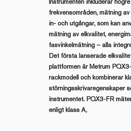
Instrumenten inkluderar högre
frekvensområden, mätning av 
in- och utgångar, som kan an
mätning av elkvalitet, energim
fasvinkelmätning – alla integr
Det första lanserade elkvalit
plattformen är Metrum PQX3-
rackmodell och kombinerar kl
störningsskrivaregenskaper s
instrumentet. PQX3-FR mäter 
enligt klass A,