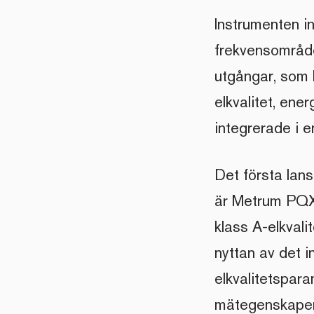
Instrumenten i
frekvensområde
utgångar, som 
elkvalitet, ene
integrerade i e
Det första lan
är Metrum PQX
klass A-elkval
nyttan av det 
elkvalitetspara
mätegenskaper 