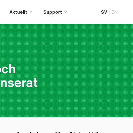
Aktuellt
Support
SV
EN
och
anserat