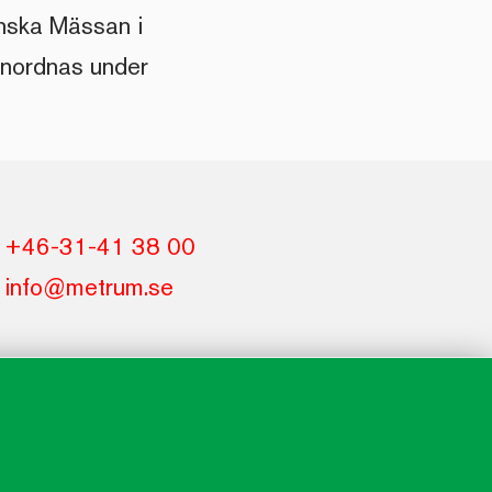
nska Mässan i
anordnas under
+46-31-41 38 00
info@metrum.se