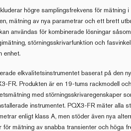
nkluderar högre samplingsfrekvens för mätning i
n, mätning av nya parametrar och ett brett utb
kan användas för kombinerade lösningar såsom
rgimätning, störningsskrivarfunktion och fasvinke
n enhet.
serade elkvalitetsinstrumentet baserat på den n
3-FR. Produkten är en 19-tums rackmodell och
itetsmätning med störningsskrivaregenskaper s
installerade instrumentet. PQX3-FR mäter alla s
metrar enligt klass A, men stöder även nya alter
för mätning av snabba transienter och höga f