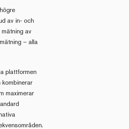
 högre
ud av in- och
 mätning av
lmätning – alla
ya plattformen
 kombinerar
om maximerar
tandard
nativa
rekvensområden.