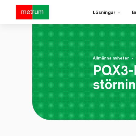
Lösningar
B
Allmänna nyheter
•
PQX3-F
störni