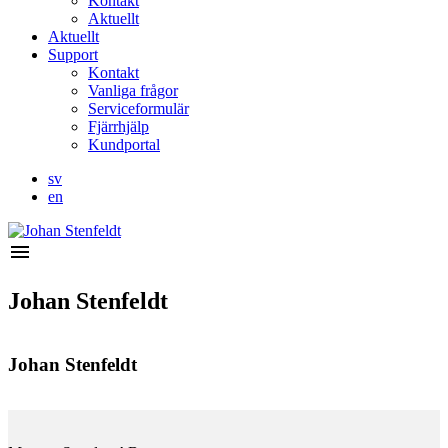
Kontakt
Aktuellt
Aktuellt
Support
Kontakt
Vanliga frågor
Serviceformulär
Fjärrhjälp
Kundportal
sv
en
menu
Johan Stenfeldt
Johan Stenfeldt