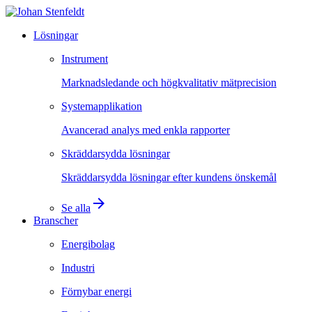
Lösningar
Instrument
Marknadsledande och högkvalitativ mätprecision
Systemapplikation
Avancerad analys med enkla rapporter
Skräddarsydda lösningar
Skräddarsydda lösningar efter kundens önskemål
arrow_forward
Se alla
Branscher
Energibolag
Industri
Förnybar energi