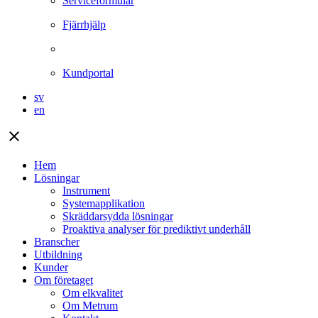
Serviceformulär
Fjärrhjälp
Kundportal
sv
en
close
Hem
Lösningar
Instrument
Systemapplikation
Skräddarsydda lösningar
Proaktiva analyser för prediktivt underhåll
Branscher
Utbildning
Kunder
Om företaget
Om elkvalitet
Om Metrum