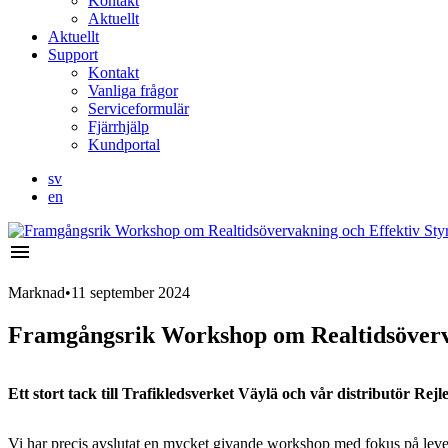
Kontakt
Aktuellt
Aktuellt
Support
Kontakt
Vanliga frågor
Serviceformulär
Fjärrhjälp
Kundportal
sv
en
menu
Marknad
•
11 september 2024
Framgångsrik Workshop om Realtidsöverva
Ett stort tack till Trafikledsverket Väylä och vår distributör Rejl
Vi har precis avslutat en mycket givande workshop med fokus på leveran