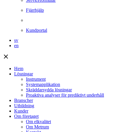
Serviceformulär
Fjärrhjälp
Kundportal
sv
en
close
Hem
Lösningar
Instrument
Systemapplikation
Skräddarsydda lösningar
Proaktiva analyser för prediktivt underhåll
Branscher
Utbildning
Kunder
Om företaget
Om elkvalitet
Om Metrum