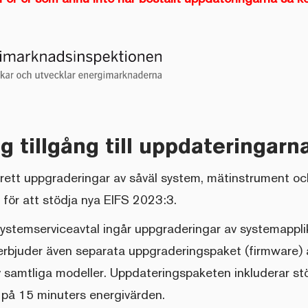
ag tillgång till uppdateringarn
rett uppgraderingar av såväl system, mätinstrument oc
 för att stödja nya EIFS 2023:3.
stemserviceavtal ingår uppgraderingar av systemapplik
 erbjuder även separata uppgraderingspaket (firmware) 
samtliga modeller. Uppdateringspaketen inkluderar stöd
 på 15 minuters energivärden.