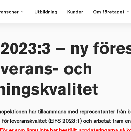
ranscher
Utbildning
Kunder
Om företaget
2023:3 – ny föres
everans- och
ingskvalitet
spektionen har tillsammans med representanter från b
ft för leveranskvalitet (EIFS 2023:1) och arbetat fram 
För er som ännu inte har beställt uppdateringarna så 