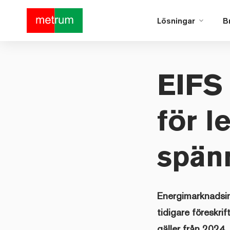
Lösningar
B
EIFS 
för l
spänn
Energimarknadsin
tidigare föreskri
gäller från 2024.