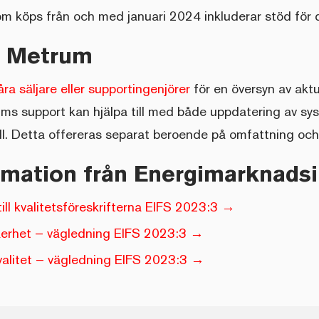
m köps från och med januari 2024 inkluderar stöd för d
a Metrum
ra säljare eller supportingenjörer
för en översyn av akt
rums support kan hjälpa till med både uppdatering av s
roll. Detta offereras separat beroende på omfattning oc
rmation från Energimarknads
ill kvalitetsföreskrifterna EIFS 2023:3 →
erhet – vägledning EIFS 2023:3 →
alitet – vägledning EIFS 2023:3 →