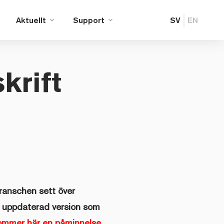
Aktuellt
Support
SV
EN
krift
ranschen sett över
en uppdaterad version som
kommer här en påminnelse.