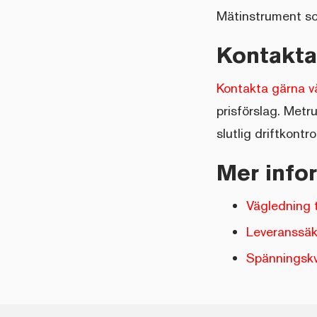
Mätinstrument so
Kontakt
Kontakta gärna vå
prisförslag. Met
slutlig driftkont
Mer info
Vägledning t
Leveranssäk
Spänningskv