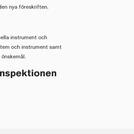
en nya föreskriften.
uella instrument och
ystem och instrument samt
h önskemål.
inspektionen